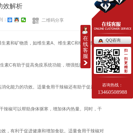
功效解析
到：
二维码分享
在
QQ咨询
生素和矿物质，如维生素A、维生素C和钾，对人体健
线
客
扫
一
服
扫
更
生素C有助于提高免疫系统功能，增强抵抗力。钾是一
精
彩
咨询热线：
高消化能力的功效。适量食用干辣椒还有助于促进血液
13460508988
些干辣椒可以帮助身体驱寒，增加体内热量。同时，干
功效，有利于促进健康和增加食欲。适量食用干辣椒对