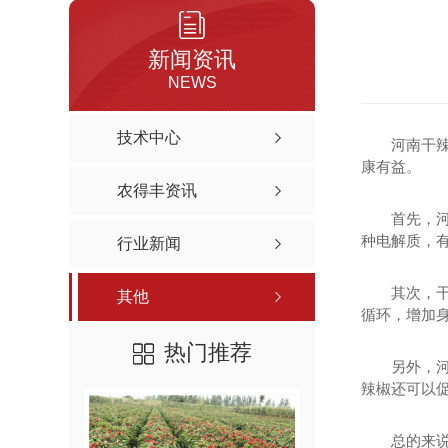
红丰新一代
新闻资讯
辣椒种子价格-奥峰新一代
NEWS
辣椒种子批发-奥峰三樱8号
技术中心
河南干
康有益。
农得丰资讯
首先，
种电解质，
行业新闻
其次，
其他
循环，增加身
热门推荐
另外，
辣椒还可以
总的来