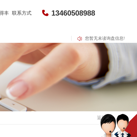
13460508988
得丰
联系方式
您暂无未读询盘信息!
甜瓜种子
干辣椒
子培育-包黑子花花牛
河南干辣椒
河南干辣椒价格
返回