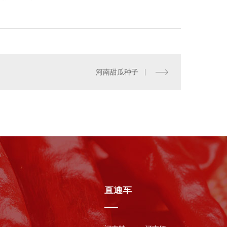
。
种子培育-包黑子花花牛
河南甜瓜种子
直通车