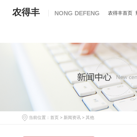
农得丰
NONG DEFENG
农得丰首页
辣椒种子
包黑子神鹰十八
奥峰518
当前位置：
首页
>
新闻资讯
>
其他
草莓椒
奥峰713