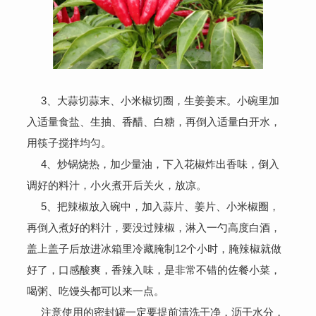
3、大蒜切蒜末、小米椒切圈，生姜姜末。小碗里加
入适量食盐、生抽、香醋、白糖，再倒入适量白开水，
用筷子搅拌均匀。
4、炒锅烧热，加少量油，下入花椒炸出香味，倒入
调好的料汁，小火煮开后关火，放凉。
5、把辣椒放入碗中，加入蒜片、姜片、小米椒圈，
再倒入煮好的料汁，要没过辣椒，淋入一勺高度白酒，
盖上盖子后放进冰箱里冷藏腌制12个小时，腌辣椒就做
好了，口感酸爽，香辣入味，是非常不错的佐餐小菜，
喝粥、吃馒头都可以来一点。
注意使用的密封罐一定要提前清洗干净，沥干水分，