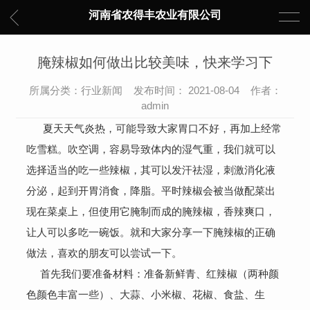
河南省农得丰农业有限公司
腌辣椒如何做出比较美味，快来学习下
所属分类：行业新闻 发布时间： 2021-08-04 作者：
admin
夏天天气炎热，可能导致大家胃口不好，再加上经常
吃雪糕。吹空调，容易导致体内的湿气重，我们就可以
选择适当的吃一些辣椒，其可以发汗祛湿，刺激消化液
分泌，起到开胃消食，降脂。平时辣椒会被当做配菜出
现在菜桌上，但使用它腌制而成的腌辣椒，香辣爽口，
让人可以多吃一碗饭。就和大家分享一下腌辣椒的正确
做法，喜欢的朋友可以尝试一下。
首先我们要准备材料：准备新鲜青、红辣椒（两种颜
色颜色丰富一些）、大蒜、小米椒、花椒、食盐、生