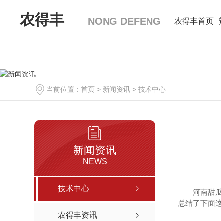
农得丰
NONG DEFENG
农得丰首页
当前位置：
首页
>
新闻资讯
>
技术中心
辣椒种子
新闻资讯
包黑子神鹰十八
NEWS
奥峰518
技术中心
河南甜
草莓椒
总结了下面
农得丰资讯
奥峰713