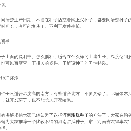
日期
要问清楚生产日期。不管在种子店或者网上买种子，都要问清楚种子
置时间长，有可能变质了。不利于发芽生长。
说明书
种子上面的说明书。怎么播种，适合在什么样的土壤生长。温度达到
，也可以百度查一下相关的资料。了解该种子的习性特质。
意地理环境
的种子只适合温度高的南方，有些适合北方，不要买错了。比喻像木
方，就算发芽了，也不能长大开花结果。
辣椒
河南红辣椒厂家
河南甜瓜
面的讲解相信大家已经知道了选择
河南甜瓜种子
的方法了，大家在购
小编为大家推荐一个比较不错的河南甜瓜种子厂家：河南省农得丰农
选择。