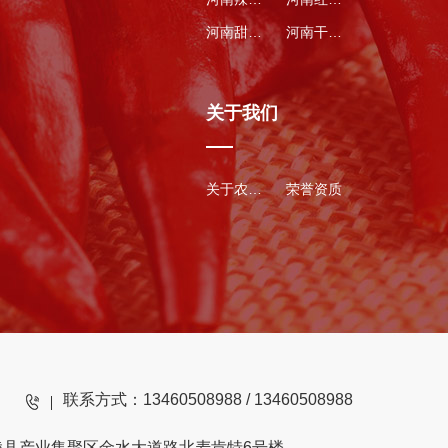
河南甜瓜种子
河南干辣椒
关于我们
关于农得丰
荣誉资质
联系方式：13460508988 / 13460508988
陵县产业集聚区金水大道路北麦肯特6号楼