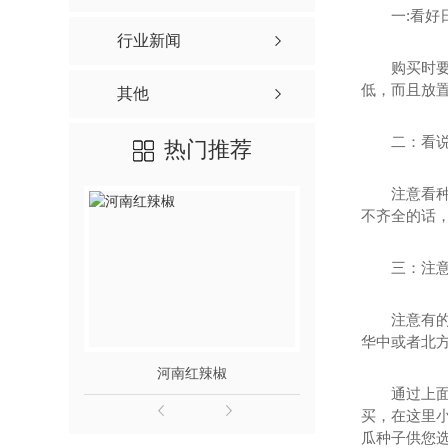
一:看好
红丰新一代
行业新闻
辣椒种子价格-奥峰新一代
购买时
低，而且放
其他
辣椒种子批发-奥峰三樱8号
二：看
热门推荐
注意看
不齐全的话
三：注
注意有
华中或者北
河南红辣椒
河南干
通过上
买，在这里
瓜种子供您