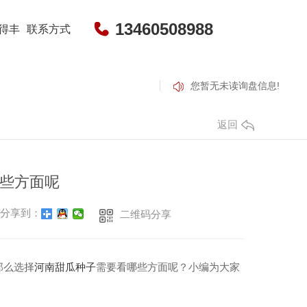
13460508988
得丰
联系方式
您暂无未读询盘信息!
返回
些方面呢
甜瓜种子
干辣椒
分享到：
二维码分享
子培育-包黑子花花牛
河南干辣椒
河南干辣椒价格
那么选择
河南甜瓜种子
需要看哪些方面呢？小编为大家