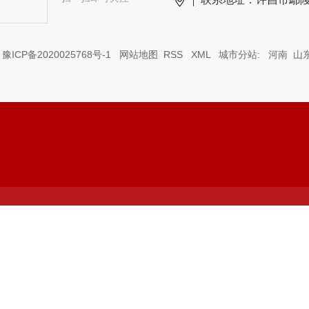
：
豫ICP备2020025768号-1
网站地图
RSS
XML
城市分站
:
河南
山