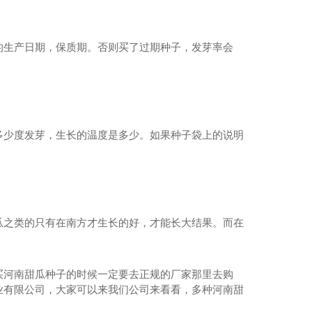
的生产日期，保质期。否则买了过期种子，发芽率会
多少度发芽，生长的温度是多少。如果种子袋上的说明
瓜之类的只有在南方才生长的好，才能长大结果。而在
种子培育-包黑子花花牛
买河南甜瓜种子的时候一定要去正规的厂家那里去购
业有限公司，大家可以来我们公司来看看，多种河南甜