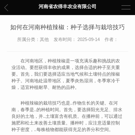
河南省农得丰农业有限公司
如何在河南种植辣椒：种子选择与栽培技巧
所属分类：其他 发布时间： 2025-09-14 作者：
在河南地区，种植辣椒是一项充满乐趣和挑战的农
业活动。要想获得丰收的成果，选择合适的种子至关重
要。首先，我们要选择适应当地气候和土壤特点的辣椒
种子。河南地处温带地区，夏季炎热湿润，冬季寒冷干
燥，适宜种植耐旱、耐热的品种。
种植辣椒的栽培技巧也是..作物生长的关键。在河
南，春季是..的种植时间。首先，要选择阳光充足、排水
良好的土地，并..土壤富含有机质。在播种前，可以通过
施肥和松土来改善土壤质量。播种时，应注意适量控制
种子密度，..每株植物都能获得充足的养分和空间。