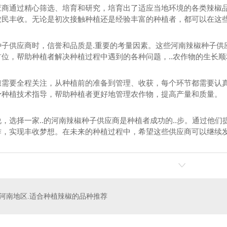
应商通过精心筛选、培育和研究，培育出了适应当地环境的各类辣椒
农民丰收。无论是初次接触种植还是经验丰富的种植者，都可以在这
种子供应商时，信誉和品质是.重要的考量因素。这些河南辣椒种子供
位，帮助种植者解决种植过程中遇到的各种问题，..农作物的生长
椒需要全程关注，从种植前的准备到管理、收获，每个环节都需要认
予种植技术指导，帮助种植者更好地管理农作物，提高产量和质量。
，选择一家..的河南辣椒种子供应商是种植者成功的..步。通过他们
作，实现丰收梦想。在未来的种植过程中，希望这些供应商可以继续
辣椒
河南红辣椒厂家
河南甜瓜
河南地区.适合种植辣椒的品种推荐