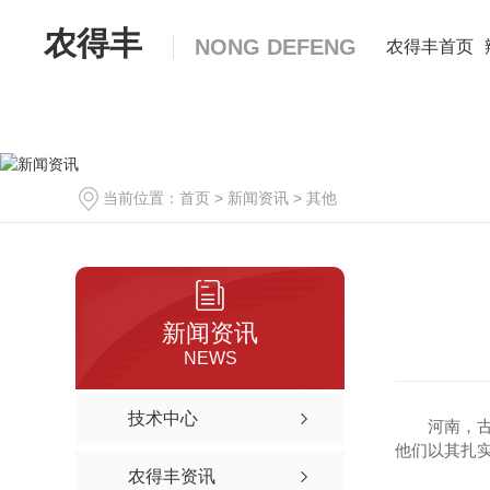
农得丰
NONG DEFENG
农得丰首页
当前位置：
首页
>
新闻资讯
>
其他
辣椒种子
新闻资讯
包黑子神鹰十八
NEWS
奥峰518
技术中心
河南，
草莓椒
他们以其扎实
农得丰资讯
奥峰713