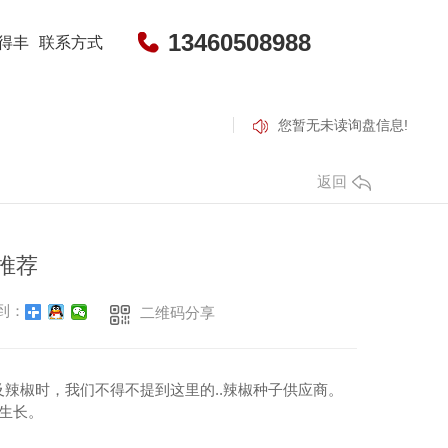
13460508988
得丰
联系方式
您暂无未读询盘信息!
返回
推荐
甜瓜种子
干辣椒
到：
二维码分享
子培育-包黑子花花牛
河南干辣椒
河南干辣椒价格
辣椒时，我们不得不提到这里的..辣椒种子供应商。
生长。