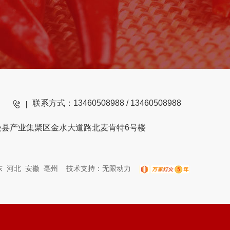
联系方式：13460508988 / 13460508988
陵县产业集聚区金水大道路北麦肯特6号楼
东
河北
安徽
亳州
技术支持：
无限动力