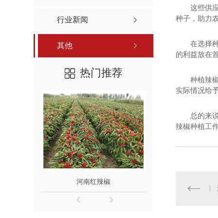
这些供
红丰新一代
种子，助力
行业新闻
辣椒种子价格-奥峰新一代
在选择
其他
辣椒种子批发-奥峰三樱8号
的利益放在首
热门推荐
种植辣
实际情况给
总的来说
辣椒种植工
河南红辣椒
河南干