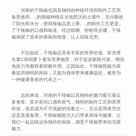
河南的干辣椒也因其独特的种植环境和制作工艺而
备受推崇。..的辣椒种植在当地肥沃的土壤中，充分吸收
了阳光和水分，使得辣椒品质上乘。..的制作工艺更是..
了干辣椒的口感和味道。经过晾晒、炒制等步骤，干辣
椒保留了原本的香味和辣度，让人回味无穷。
不仅如此，干辣椒还具有丰富的营养价值。富含维
生素C和胡萝卜素等营养物质，对于促进新陈代谢、增强
免疫力等都有着积极作用。正因如此，干辣椒既能为菜
肴提供独特的风味，又能为身体带来健康益处，被誉为
一种健康美食的代表之一。
总的来说，河南的干辣椒以其独特的魅力吸引着众
多食客。其丰富的口感和香气，独特的制作工艺和营养
价值，使其成为不可或缺的佳肴之一。无论是用来烹饪
还是直接食用，干辣椒都能为人们带来美味与健康。让
我们一起品味这份独特的风味，感受干辣椒带来的无限
魅力。