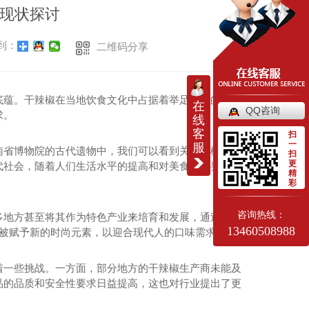
现状探讨
到：
二维码分享
底蕴。干辣椒在当地饮食文化中占据着举足轻重的地
在
QQ咨询
求。
线
客
扫
一
服
南省博物院的古代遗物中，我们可以看到关于辣椒的文
扫
更
代社会，随着人们生活水平的提高和对美食品质要求的
精
彩
咨询热线：
多地方甚至将其作为特色产业来培育和发展，通过深挖
13460508988
渐被赋予新的时尚元素，以迎合现代人的口味需求。
着一些挑战。一方面，部分地方的干辣椒生产商未能及
品的品质和安全性要求日益提高，这也对行业提出了更