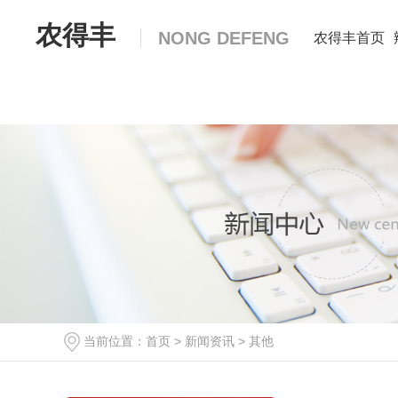
农得丰
NONG DEFENG
农得丰首页
辣椒种子
包黑子神鹰十八
奥峰518
当前位置：
首页
>
新闻资讯
>
其他
草莓椒
奥峰713