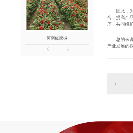
因此，
合，提高产
序，共同维
河南红辣椒
河南干
总的来
产业发展的