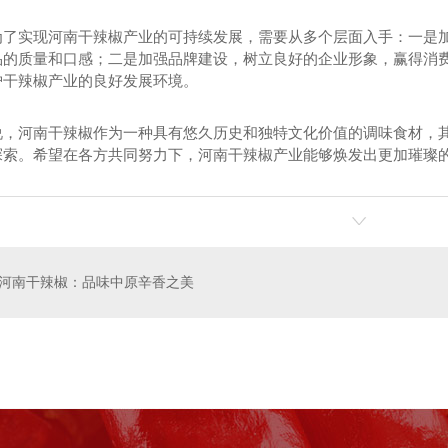
为了实现河南干辣椒产业的可持续发展，需要从多个层面入手：一是
品的质量和口感；二是加强品牌建设，树立良好的企业形象，赢得消
护干辣椒产业的良好发展环境。
辣椒
河南红辣椒厂家
河南甜瓜
说，河南干辣椒作为一种具有悠久历史和独特文化价值的调味食材，
探索。希望在各方共同努力下，河南干辣椒产业能够焕发出更加璀璨
河南干辣椒：品味中原辛香之美