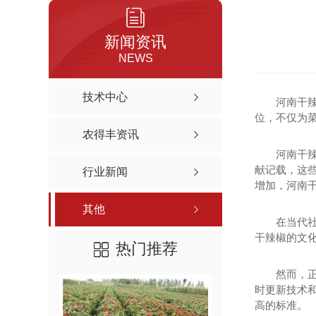
红丰新一代
新闻资讯
辣椒种子价格-奥峰新一代
NEWS
辣椒种子批发-奥峰三樱8号
技术中心
河南干
位，不仅为
农得丰资讯
河南干
献记载，这
行业新闻
增加，河南
其他
在当代
干辣椒的文
热门推荐
然而，
时更新技术
高的标准。