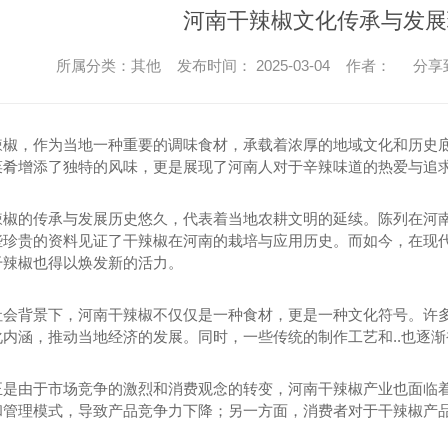
河南干辣椒文化传承与发展
所属分类：其他 发布时间： 2025-03-04 作者：
分享
辣椒，作为当地一种重要的调味食材，承载着浓厚的地域文化和历史
菜肴增添了独特的风味，更是展现了河南人对于辛辣味道的热爱与追
辣椒的传承与发展历史悠久，代表着当地农耕文明的延续。陈列在河
些珍贵的资料见证了干辣椒在河南的栽培与应用历史。而如今，在现
干辣椒也得以焕发新的活力。
社会背景下，河南干辣椒不仅仅是一种食材，更是一种文化符号。许
化内涵，推动当地经济的发展。同时，一些传统的制作工艺和..也逐
正是由于市场竞争的激烈和消费观念的转变，河南干辣椒产业也面临
和管理模式，导致产品竞争力下降；另一方面，消费者对于干辣椒产