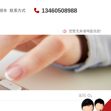
13460508988
得丰
联系方式
您暂无未读询盘信息!
甜瓜种子
干辣椒
子培育-包黑子花花牛
河南干辣椒
河南干辣椒价格
返回