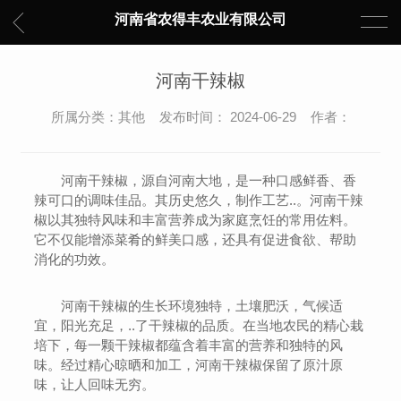
河南省农得丰农业有限公司
河南干辣椒
所属分类：其他 发布时间： 2024-06-29 作者：
河南干辣椒，源自河南大地，是一种口感鲜香、香
辣可口的调味佳品。其历史悠久，制作工艺..。河南干辣
椒以其独特风味和丰富营养成为家庭烹饪的常用佐料。
它不仅能增添菜肴的鲜美口感，还具有促进食欲、帮助
消化的功效。
河南干辣椒的生长环境独特，土壤肥沃，气候适
宜，阳光充足，..了干辣椒的品质。在当地农民的精心栽
培下，每一颗干辣椒都蕴含着丰富的营养和独特的风
味。经过精心晾晒和加工，河南干辣椒保留了原汁原
味，让人回味无穷。